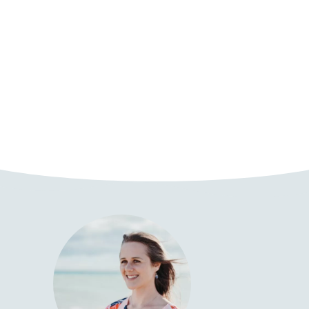
Andrea Leutgöb
Schwangerschaft
GUT BEGLEITET VON ANFANG AN