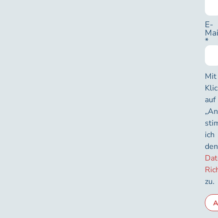
E-
Mai
*
Mit
Kli
auf
„An
st
ich
de
Dat
Ric
zu.