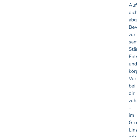
Auf
dic
abg
Be
zur
san
Stä
Ent
un
kör
Vor
bei
dir
zuh
–
im
Gr
Lin