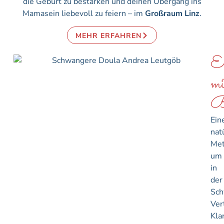
die Geburt zu bestärken und deinen Übergang ins
Mamasein liebevoll zu feiern – im
Großraum Linz
.
MEHR ERFAHREN
E
mi
B
Ein
nat
Met
um
in
der
Sch
Ver
Kla