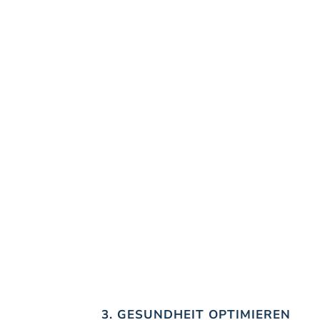
...one cannot acti
3. GESUNDHEIT OPTIMIEREN