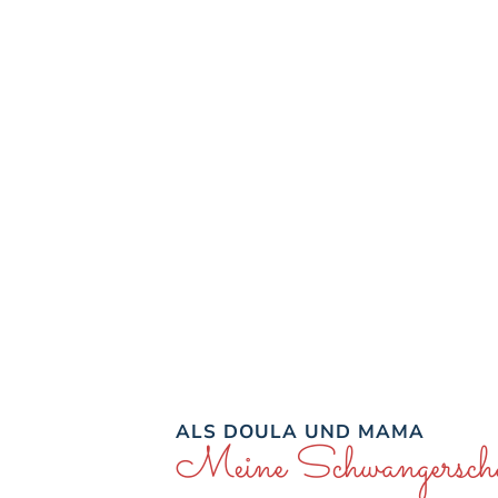
ÜBER MICH
GEBURTSBEGLEITU
 als Schwangere ander
würde
ALS DOULA UND MAMA
Meine Schwangerscha