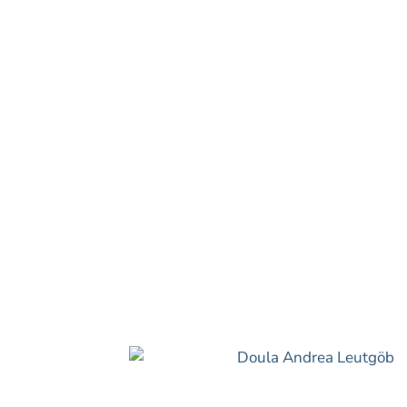
Andrea
Leutgöb
Was ich